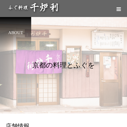
ABOUT
京
都
の
料
理
と
ふ
ぐ
を
店舗情報