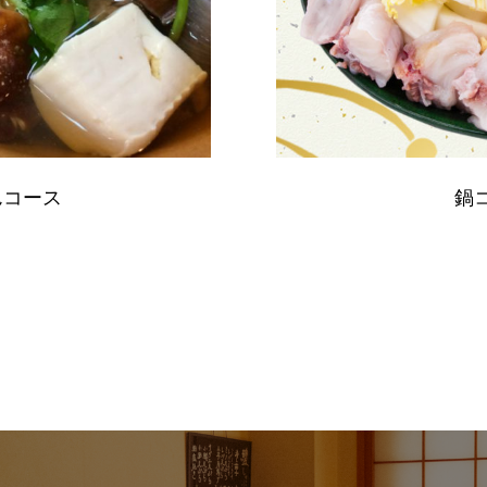
んコース
鍋